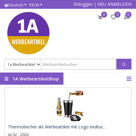
Einloggen
|
NEU ANMELDEN
€
Deutsch
EUR
0
0
0
1A WerbeartikelShop
Thermobecher als Werbeartikel mit Logo bedruc ..
Jul 02 - 2026