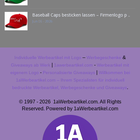
Baseball Caps besticken lassen – Firmenlogo p ..
Jun 06 - 2026
–
&
Individuelle Werbeartikel mit Logo
Werbegeschenke
|
-
Giveaways ab Werk
1awerbeartikel.com
Werbeartikel mit
-
|
eigenem Logo
Personalisierte Giveaways
Willkommen bei
1aWerbeartikel.com – Ihrem Spezialisten für individuell
.
bedruckte Werbeartikel, Werbegeschenke und Giveaways
© 1997 - 2026 1aWerbeartikel.com. All Rights
Reserved. Powered by 1aWerbeartikel.com