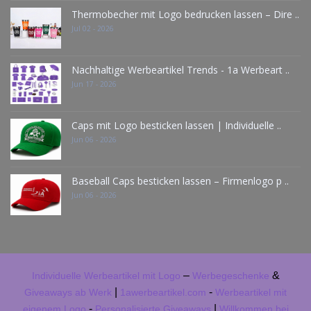
Thermobecher mit Logo bedrucken lassen – Dire ..
Jul 02 - 2026
Nachhaltige Werbeartikel Trends - 1a Werbeart ..
Jun 17 - 2026
Caps mit Logo besticken lassen | Individuelle ..
Jun 06 - 2026
Baseball Caps besticken lassen – Firmenlogo p ..
Jun 06 - 2026
–
&
Individuelle Werbeartikel mit Logo
Werbegeschenke
|
-
Giveaways ab Werk
1awerbeartikel.com
Werbeartikel mit
-
|
eigenem Logo
Personalisierte Giveaways
Willkommen bei