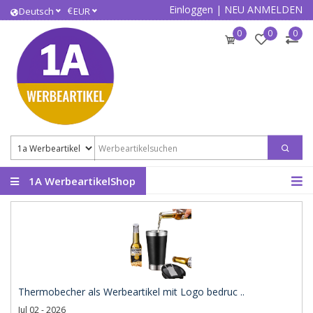
Einloggen
|
NEU ANMELDEN
€
Deutsch
EUR
0
0
0
1A WerbeartikelShop
Thermobecher als Werbeartikel mit Logo bedruc ..
Jul 02 - 2026