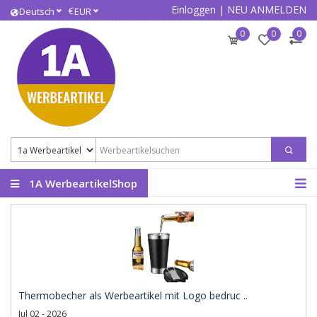
Einloggen
|
NEU ANMELDEN
€
Deutsch
EUR
0
0
0
1A WerbeartikelShop
Thermobecher als Werbeartikel mit Logo bedruc ..
Jul 02 - 2026