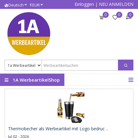
Einloggen
|
NEU ANMELDEN
€
Deutsch
EUR
0
0
0
1A WerbeartikelShop
Thermobecher als Werbeartikel mit Logo bedruc ..
Jul 02 - 2026