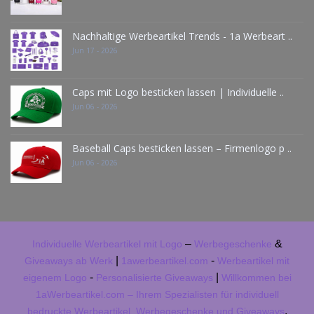
Nachhaltige Werbeartikel Trends - 1a Werbeart ..
Jun 17 - 2026
Caps mit Logo besticken lassen | Individuelle ..
Jun 06 - 2026
Baseball Caps besticken lassen – Firmenlogo p ..
Jun 06 - 2026
–
&
Individuelle Werbeartikel mit Logo
Werbegeschenke
|
-
Giveaways ab Werk
1awerbeartikel.com
Werbeartikel mit
-
|
eigenem Logo
Personalisierte Giveaways
Willkommen bei
1aWerbeartikel.com – Ihrem Spezialisten für individuell
.
bedruckte Werbeartikel, Werbegeschenke und Giveaways