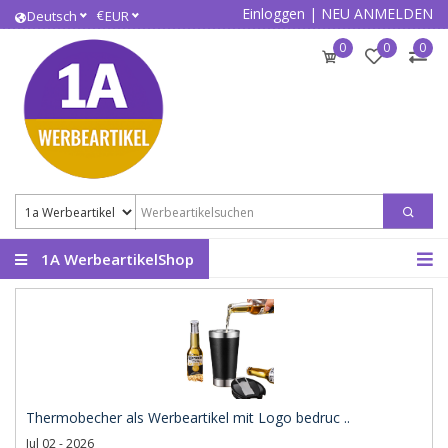
Einloggen
|
NEU ANMELDEN
€
Deutsch
EUR
0
0
0
1A WerbeartikelShop
Thermobecher als Werbeartikel mit Logo bedruc ..
Jul 02 - 2026