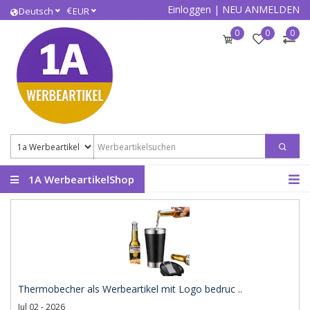
Einloggen
|
NEU ANMELDEN
€
Deutsch
EUR
0
0
0
1A WerbeartikelShop
Thermobecher als Werbeartikel mit Logo bedruc ..
Jul 02 - 2026