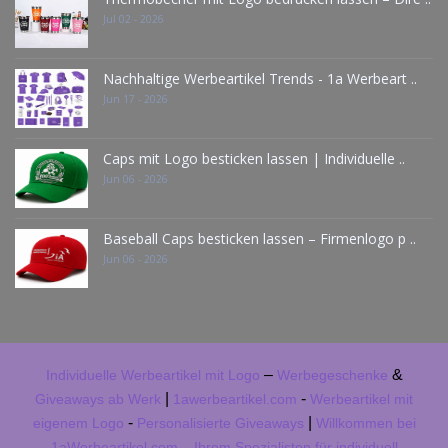
Jul 02 - 2026
Nachhaltige Werbeartikel Trends - 1a Werbeart ..
Jun 17 - 2026
Caps mit Logo besticken lassen | Individuelle ..
Jun 06 - 2026
Baseball Caps besticken lassen – Firmenlogo p ..
Jun 06 - 2026
–
&
Individuelle Werbeartikel mit Logo
Werbegeschenke
|
-
Giveaways ab Werk
1awerbeartikel.com
Werbeartikel mit
-
|
eigenem Logo
Personalisierte Giveaways
Willkommen bei
1aWerbeartikel.com – Ihrem Spezialisten für individuell