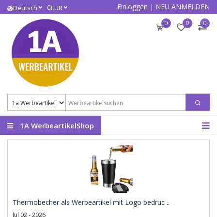
Einloggen
|
NEU ANMELDEN
€
Deutsch
EUR
0
0
0
1A WerbeartikelShop
Thermobecher als Werbeartikel mit Logo bedruc ..
Jul 02 - 2026