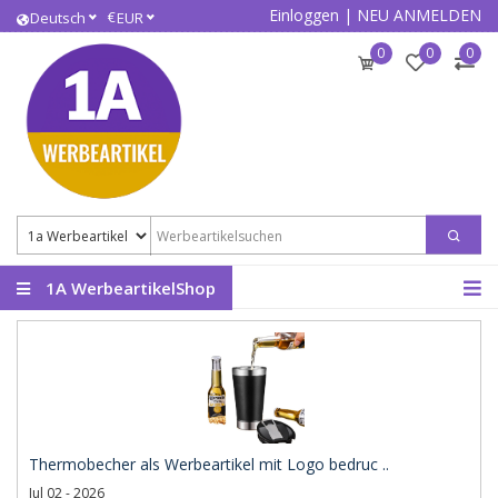
Einloggen
|
NEU ANMELDEN
€
Deutsch
EUR
0
0
0
1A WerbeartikelShop
Thermobecher als Werbeartikel mit Logo bedruc ..
Jul 02 - 2026