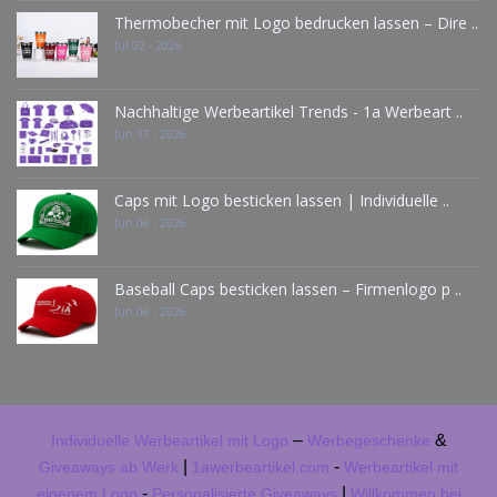
Thermobecher mit Logo bedrucken lassen – Dire ..
Jul 02 - 2026
Nachhaltige Werbeartikel Trends - 1a Werbeart ..
Jun 17 - 2026
Caps mit Logo besticken lassen | Individuelle ..
Jun 06 - 2026
Baseball Caps besticken lassen – Firmenlogo p ..
Jun 06 - 2026
–
&
Individuelle Werbeartikel mit Logo
Werbegeschenke
|
-
Giveaways ab Werk
1awerbeartikel.com
Werbeartikel mit
-
|
eigenem Logo
Personalisierte Giveaways
Willkommen bei