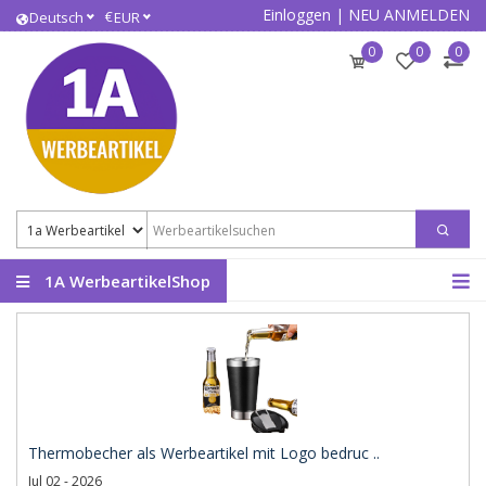
Einloggen
|
NEU ANMELDEN
€
Deutsch
EUR
0
0
0
1A WerbeartikelShop
Thermobecher als Werbeartikel mit Logo bedruc ..
Jul 02 - 2026