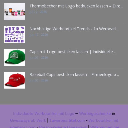
Thermobecher mit Logo bedrucken lassen – Dire ..
Jul 02 - 2026
Nachhaltige Werbeartikel Trends - 1a Werbeart ..
Jun 17 - 2026
Caps mit Logo besticken lassen | Individuelle ..
Jun 06 - 2026
Baseball Caps besticken lassen – Firmenlogo p ..
Jun 06 - 2026
–
&
Individuelle Werbeartikel mit Logo
Werbegeschenke
|
-
Giveaways ab Werk
1awerbeartikel.com
Werbeartikel mit
-
|
eigenem Logo
Personalisierte Giveaways
Willkommen bei