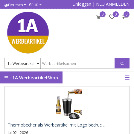
Einloggen
|
NEU ANMELDEN
€
Deutsch
EUR
0
0
0
1A WerbeartikelShop
Thermobecher als Werbeartikel mit Logo bedruc ..
Jul 02 - 2026