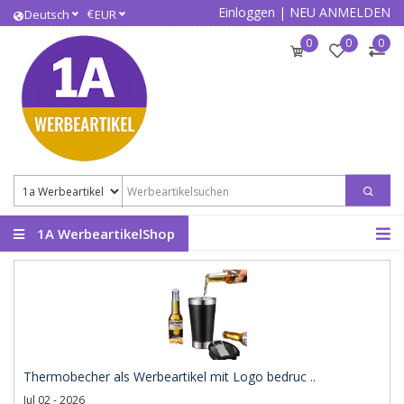
Einloggen
|
NEU ANMELDEN
€
Deutsch
EUR
0
0
0
1A WerbeartikelShop
Thermobecher als Werbeartikel mit Logo bedruc ..
Jul 02 - 2026