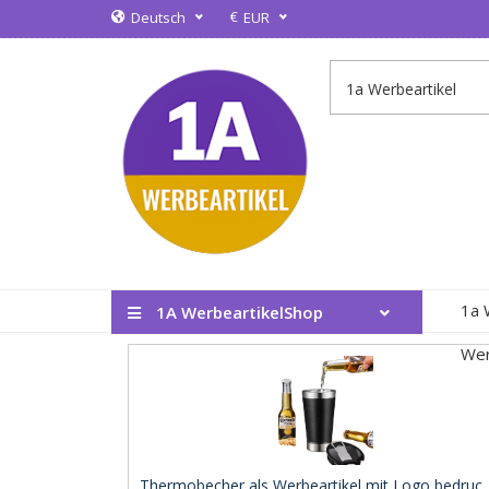
€
Deutsch
EUR
1a 
1A WerbeartikelShop
Wer
Thermobecher als Werbeartikel mit Logo bedruc .