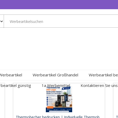
Werbeartikel
Werbeartikel Großhandel
Werbeartikel be
beartikel günstig
1a Werbemittel
Kontaktieren Sie uns
.
Thermobecher bedrucken | Individuelle Thermob ..
T