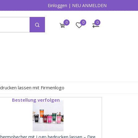
Einloggen
|
NEU ANMELDEN
0
0
0
drucken lassen mit Firmenlogo
Bestellung verfolgen
hermobecher mit Logo bedrucken lassen – Dire ..