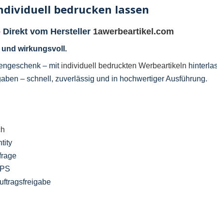
ndividuell bedrucken lassen
 Direkt vom Hersteller
1awerbeartikel.com
l und wirkungsvoll.
dengeschenk – mit
individuell bedruckten Werbeartikeln
hinterla
aben – schnell, zuverlässig und in hochwertiger Ausführung.
ch
tity
frage
UPS
ftragsfreigabe