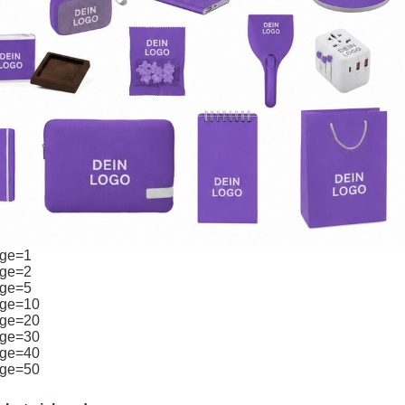
age=1
age=2
age=5
age=10
age=20
age=30
age=40
age=50