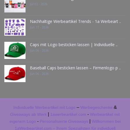
Jul 02 - 2026
Nachhaltige Werbeartikel Trends - 1a Werbeart ..
Jun 17 - 2026
Caps mit Logo besticken lassen | Individuelle ..
Jun 06 - 2026
Baseball Caps besticken lassen – Firmenlogo p ..
Jun 06 - 2026
–
&
Individuelle Werbeartikel mit Logo
Werbegeschenke
|
-
Giveaways ab Werk
1awerbeartikel.com
Werbeartikel mit
-
|
eigenem Logo
Personalisierte Giveaways
Willkommen bei
1aWerbeartikel.com – Ihrem Spezialisten für individuell