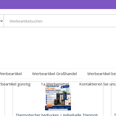
Werbeartikel
Werbeartikel Großhandel
Werbeartikel be
beartikel günstig
1a Werbemittel
Kontaktieren Sie uns
.
Thermobecher bedrucken | Individuelle Thermob ..
T