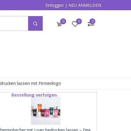
Einloggen
|
NEU ANMELDEN
0
0
0
drucken lassen mit Firmenlogo
Bestellung verfolgen
hermobecher mit Logo bedrucken lassen – Dire ..