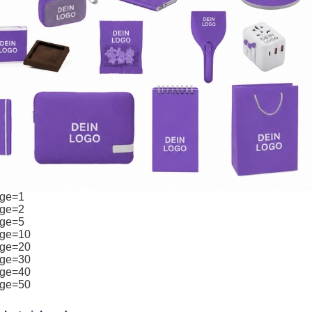
age=1
age=2
age=5
age=10
age=20
age=30
age=40
age=50