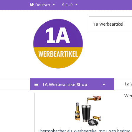
€
Deutsch
EUR
1a 
1A WerbeartikelShop
Wer
Thermobecher als Werbeartikel mit Logo bedruc .