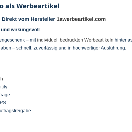
o als Werbeartikel
 Direkt vom Hersteller
1awerbeartikel.com
l und wirkungsvoll.
dengeschenk – mit
individuell bedruckten Werbeartikeln
hinterla
aben – schnell, zuverlässig und in hochwertiger Ausführung.
ch
tity
frage
UPS
ftragsfreigabe