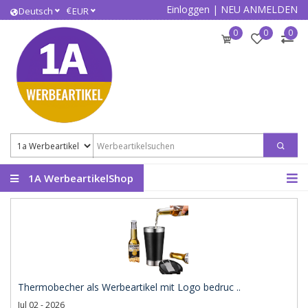
Einloggen
|
NEU ANMELDEN
€
Deutsch
EUR
0
0
0
1A WerbeartikelShop
Thermobecher als Werbeartikel mit Logo bedruc ..
Jul 02 - 2026