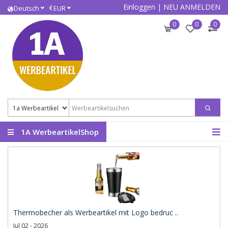
Einloggen
|
NEU ANMELDEN
€
Deutsch
EUR
0
0
0
1A WerbeartikelShop
Thermobecher als Werbeartikel mit Logo bedruc ..
Jul 02 - 2026