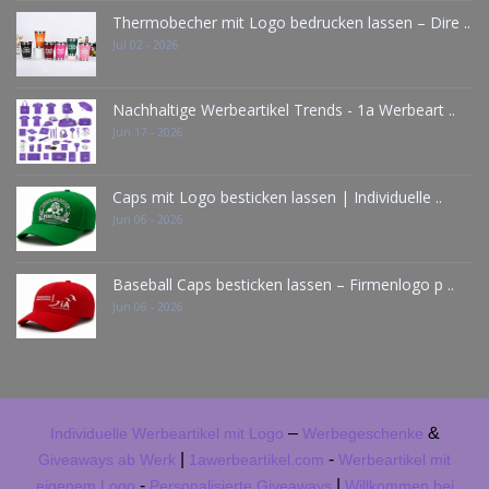
Thermobecher mit Logo bedrucken lassen – Dire ..
Jul 02 - 2026
Nachhaltige Werbeartikel Trends - 1a Werbeart ..
Jun 17 - 2026
Caps mit Logo besticken lassen | Individuelle ..
Jun 06 - 2026
Baseball Caps besticken lassen – Firmenlogo p ..
Jun 06 - 2026
–
&
Individuelle Werbeartikel mit Logo
Werbegeschenke
|
-
Giveaways ab Werk
1awerbeartikel.com
Werbeartikel mit
-
|
eigenem Logo
Personalisierte Giveaways
Willkommen bei