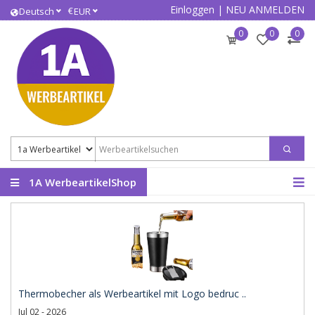
Einloggen
|
NEU ANMELDEN
€
Deutsch
EUR
0
0
0
1A WerbeartikelShop
Thermobecher als Werbeartikel mit Logo bedruc ..
Jul 02 - 2026