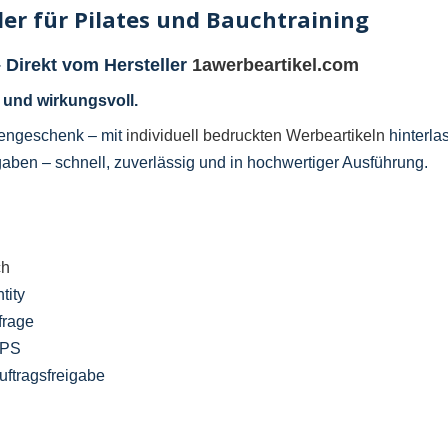
ider für Pilates und Bauchtraining
 Direkt vom Hersteller
1awerbeartikel.com
l und wirkungsvoll.
dengeschenk – mit
individuell bedruckten Werbeartikeln
hinterla
aben – schnell, zuverlässig und in hochwertiger Ausführung.
ch
tity
frage
UPS
ftragsfreigabe