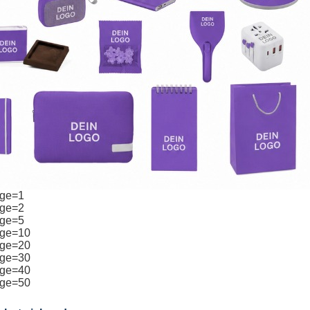
age=1
age=2
age=5
age=10
age=20
age=30
age=40
age=50