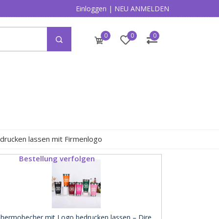
Einloggen
|
NEU ANMELDEN
0
0
0
drucken lassen mit Firmenlogo
Bestellung verfolgen
hermobecher mit Logo bedrucken lassen – Dire ..