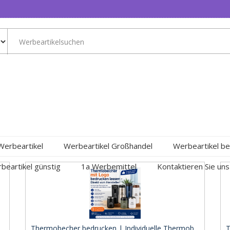
Werbeartikel
Werbeartikel Großhandel
Werbeartikel be
beartikel günstig
1a Werbemittel
Kontaktieren Sie uns
.
Thermobecher bedrucken | Individuelle Thermob ..
T