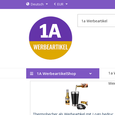
€
Deutsch
EUR
1a 
1A WerbeartikelShop
Wer
Thermobecher als Werbeartikel mit Logo bedruc .