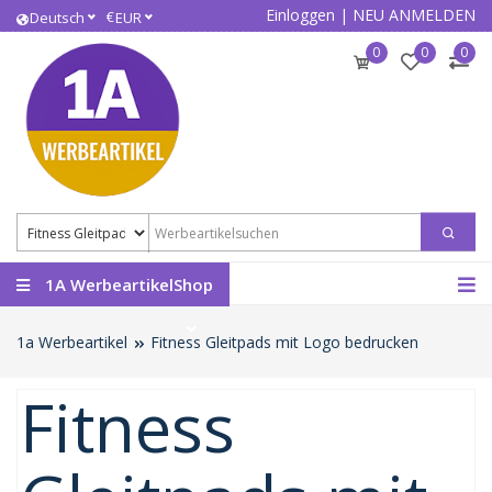
Einloggen
|
NEU ANMELDEN
€
Deutsch
EUR
0
0
0
1A WerbeartikelShop
1a Werbeartikel
Fitness Gleitpads mit Logo bedrucken
Fitness