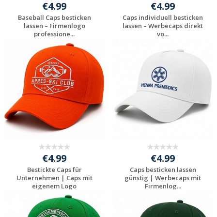
€4.99
€4.99
Baseball Caps besticken
Caps individuell besticken
lassen – Firmenlogo
lassen – Werbecaps direkt
professione...
vo...
Jetzt Angebot
Jetzt Angebot
anfordern
anfordern
€4.99
€4.99
Bestickte Caps für
Caps besticken lassen
Unternehmen | Caps mit
günstig | Werbecaps mit
eigenem Logo
Firmenlog...
Jetzt Angebot
Jetzt Angebot
anfordern
anfordern