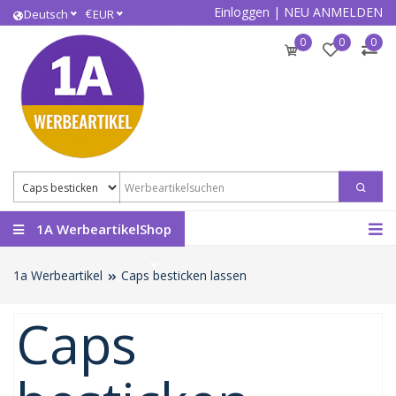
Einloggen
|
NEU ANMELDEN
€
Deutsch
EUR
0
0
0
1A WerbeartikelShop
1a Werbeartikel
Caps besticken lassen
Caps