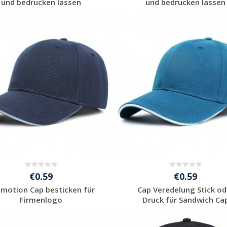
und bedrucken lassen
und bedrucken lassen
Jetzt Angebot
Jetzt Angebot
anfordern
anfordern
€0.59
€0.59
motion Cap besticken für
Cap Veredelung Stick od
Firmenlogo
Druck für Sandwich Ca
Jetzt Angebot
Jetzt Angebot