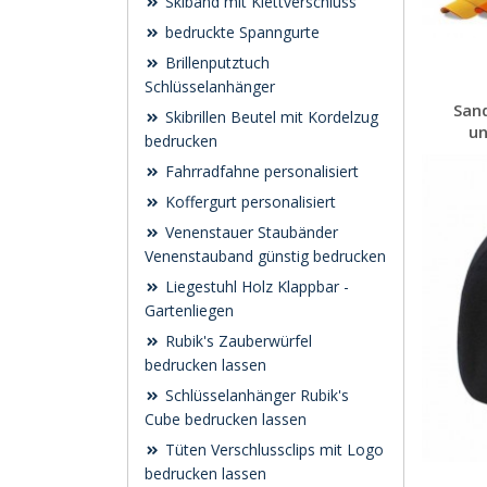
Skiband mit Klettverschluss
bedruckte Spanngurte
Brillenputztuch
Schlüsselanhänger
San
Skibrillen Beutel mit Kordelzug
un
bedrucken
Fahrradfahne personalisiert
Koffergurt personalisiert
Venenstauer Staubänder
Venenstauband günstig bedrucken
Liegestuhl Holz Klappbar -
Gartenliegen
Rubik's Zauberwürfel
bedrucken lassen
Schlüsselanhänger Rubik's
Cube bedrucken lassen
Tüten Verschlussclips mit Logo
bedrucken lassen