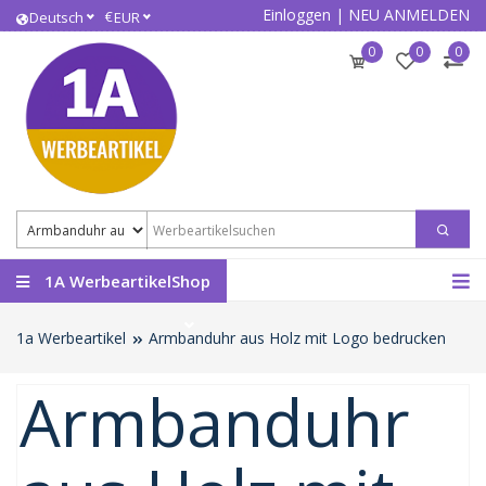
Einloggen
|
NEU ANMELDEN
€
Deutsch
EUR
0
0
0
1A WerbeartikelShop
1a Werbeartikel
Armbanduhr aus Holz mit Logo bedrucken
Armbanduhr