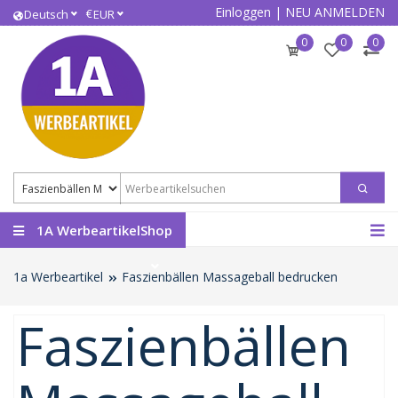
Einloggen
|
NEU ANMELDEN
€
Deutsch
EUR
0
0
0
1A WerbeartikelShop
1a Werbeartikel
Faszienbällen Massageball bedrucken
Faszienbällen