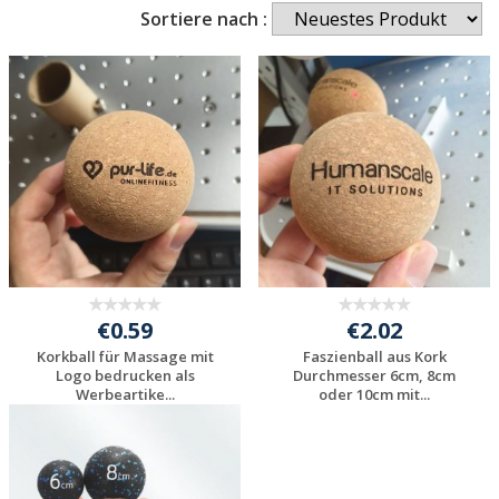
Sortiere nach :
€0.59
€2.02
Korkball für Massage mit
Faszienball aus Kork
Logo bedrucken als
Durchmesser 6cm, 8cm
Werbeartike...
oder 10cm mit...
Jetzt Angebot
Jetzt Angebot
anfordern
anfordern