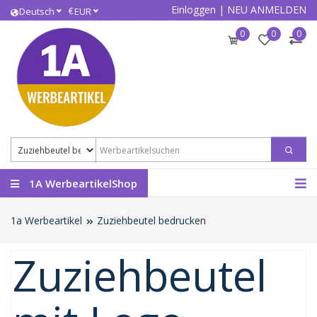
Einloggen
|
NEU ANMELDEN
€
Deutsch
EUR
0
0
0
1A WerbeartikelShop
1a Werbeartikel
Zuziehbeutel bedrucken
Zuziehbeutel