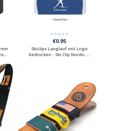
€0.95
hrem
Skiclips Langlauf mit Logo
e...
bedrucken - Ski Clip Nordic ...
Jetzt Angebot
anfordern