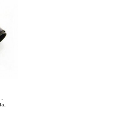
anfordern
 -
a...