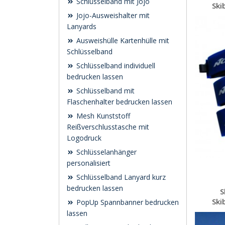
Schlüsselband mit Jojo
Ski
Jojo-Ausweishalter mit
Lanyards
Ausweishülle Kartenhülle mit
Schlüsselband
Schlüsselband individuell
bedrucken lassen
Schlüsselband mit
Flaschenhalter bedrucken lassen
Mesh Kunststoff
Reißverschlusstasche mit
Logodruck
Schlüsselanhänger
personalisiert
Schlüsselband Lanyard kurz
bedrucken lassen
S
Ski
PopUp Spannbanner bedrucken
lassen