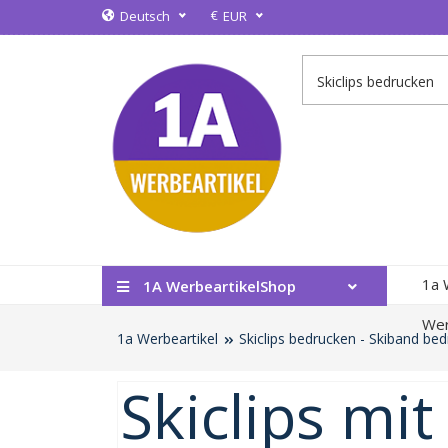
€
Deutsch
EUR
1a 
1A WerbeartikelShop
Wer
1a Werbeartikel
Skiclips bedrucken - Skiband be
Skiclips mi