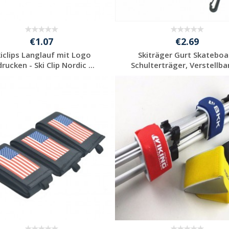
€1.07
€2.69
iclips Langlauf mit Logo
Skiträger Gurt Skateboa
rucken - Ski Clip Nordic ...
Schulterträger, Verstellbar
Jetzt Angebot
Jetzt Angebot
anfordern
anfordern