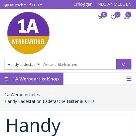
Einloggen
|
NEU ANMELDEN
€
Deutsch
EUR
0
0
0
1A WerbeartikelShop
1a Werbeartikel
Handy Ladestation Ladetasche Halter aus Filz
Handy