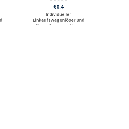
€0.4
Individueller
d
Einkaufswagenlöser und
Einkaufswagenchips...
Jetzt Angebot
anfordern