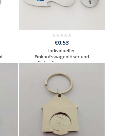
€0.53
Individueller
d
Einkaufswagenlöser und
Einkaufswagenchips...
Jetzt Angebot
anfordern