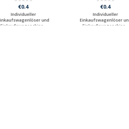
€0.4
€0.4
Individueller
Individueller
Einkaufswagenlöser und
Einkaufswagenlöser un
Einkaufswagenchips...
Einkaufswagenchips...
Jetzt Angebot
Jetzt Angebot
anfordern
anfordern