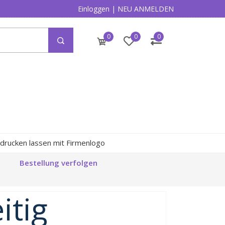
Einloggen
|
NEU ANMELDEN
0
0
0
drucken lassen mit Firmenlogo
Bestellung verfolgen
itig