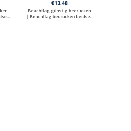
€13.48
cken
Beachflag günstig bedrucken
se...
｜Beachflag bedrucken beidse...
Jetzt Angebot
anfordern