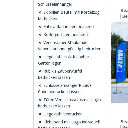
Schlüsselanhänger
Bea
Skibrillen Beutel mit Kordelzug
｜Bea
bedrucken
Fahrradfahne personalisiert
Koffergurt personalisiert
Venenstauer Staubänder
Venenstauband günstig bedrucken
Liegestuhl Holz Klappbar -
Gartenliegen
Rubik's Zauberwürfel
bedrucken lassen
Schlüsselanhänger Rubik's
Cube bedrucken lassen
Tüten Verschlussclips mit Logo
bedrucken lassen
Liegestuhl bedrucken
Bea
Klebeband mit Logo individuell
｜Bea