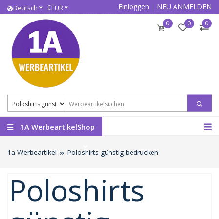
Einloggen
|
NEU ANMELDEN
€
Deutsch
EUR
0
0
0
1A WerbeartikelShop
1a Werbeartikel
Poloshirts günstig bedrucken
Poloshirts