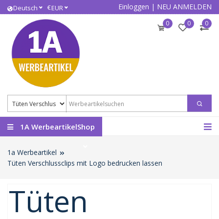
Einloggen
|
NEU ANMELDEN
€
Deutsch
EUR
0
0
0
1A WerbeartikelShop
1a Werbeartikel
Tüten Verschlussclips mit Logo bedrucken lassen
Tüten