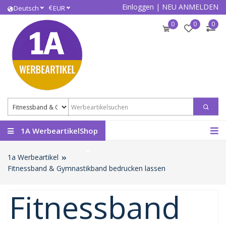
Einloggen
|
NEU ANMELDEN
€
Deutsch
EUR
0
0
0
1A WerbeartikelShop
1a Werbeartikel
Fitnessband & Gymnastikband bedrucken lassen
Fitnessband