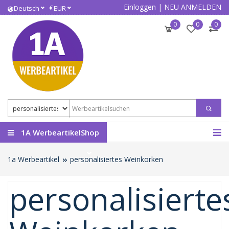
Einloggen
|
NEU ANMELDEN
€
Deutsch
EUR
0
0
0
1A WerbeartikelShop
1a Werbeartikel
personalisiertes Weinkorken
personalisierte