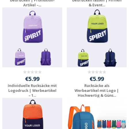
bedrucken | Promotion-
bedrucken lassen | Firmen
Artikel –...
& Event...
Jetzt Angebot
Jetzt Angebot
anfordern
anfordern
€5.99
€5.99
Individuelle Rucksäcke mit
Rucksäcke als
Logodruck | Werbeartikel
Werbeartikel mit Logo |
– 1...
Hochwertig & Güns...
Jetzt Angebot
Jetzt Angebot
anfordern
anfordern