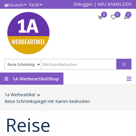
Einloggen
|
NEU ANMELDEN
€
Deutsch
EUR
0
0
0
1A WerbeartikelShop
1a Werbeartikel
Reise Schminkspiegel mit Kamm bedrucken
Reise