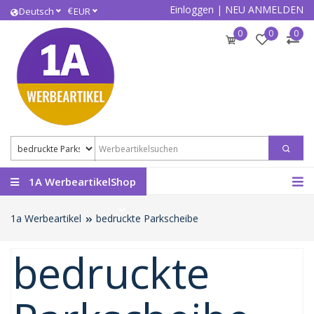
Einloggen
|
NEU ANMELDEN
€
Deutsch
EUR
0
0
0
1A WerbeartikelShop
1a Werbeartikel
bedruckte Parkscheibe
bedruckte